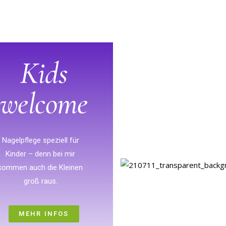
Kids
welcome
Nagelpflege speziell für
Kinder – denn bei mir
kommen auch die Kleinen
groß raus.
MEHR INFOS